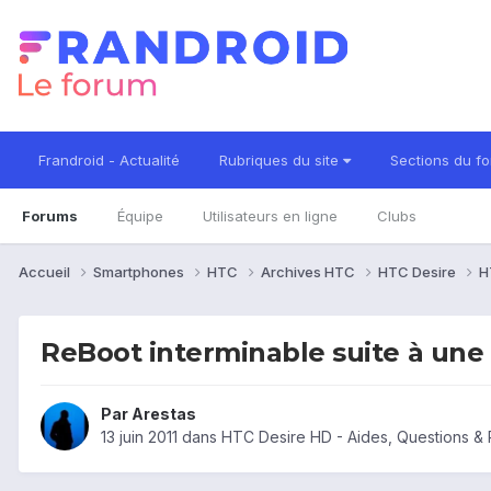
Frandroid - Actualité
Rubriques du site
Sections du f
Forums
Équipe
Utilisateurs en ligne
Clubs
Accueil
Smartphones
HTC
Archives HTC
HTC Desire
H
ReBoot interminable suite à une 
Par
Arestas
13 juin 2011
dans
HTC Desire HD - Aides, Questions &