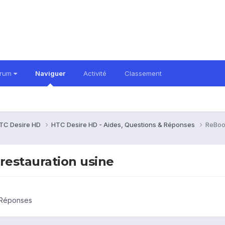
orum
Naviguer
Activité
Classement
TC Desire HD
HTC Desire HD - Aides, Questions & Réponses
ReBoot
restauration usine
 Réponses