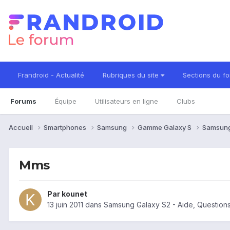
Frandroid - Actualité
Rubriques du site
Sections du f
Forums
Équipe
Utilisateurs en ligne
Clubs
Accueil
Smartphones
Samsung
Gamme Galaxy S
Samsung
Mms
Par
kounet
13 juin 2011
dans
Samsung Galaxy S2 - Aide, Question