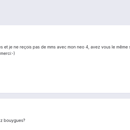
es et je ne reçois pas de mms avec mon neo 4, avez vous le même sou
merci:-)
hez bouygues?