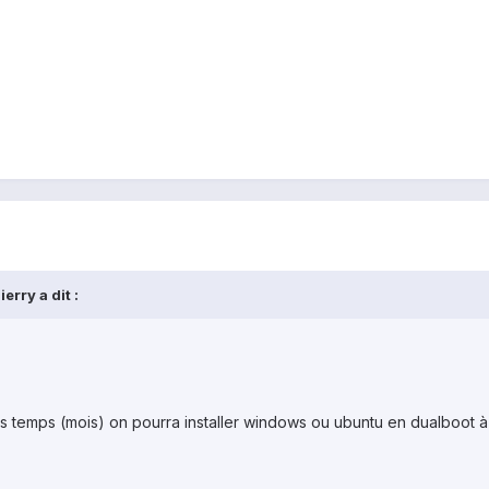
erry a dit :
emps (mois) on pourra installer windows ou ubuntu en dualboot à an