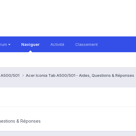
orum
Naviguer
Activité
Classement
b A500/501
Acer Iconia Tab A500/501 - Aides, Questions & Réponses
Questions & Réponses