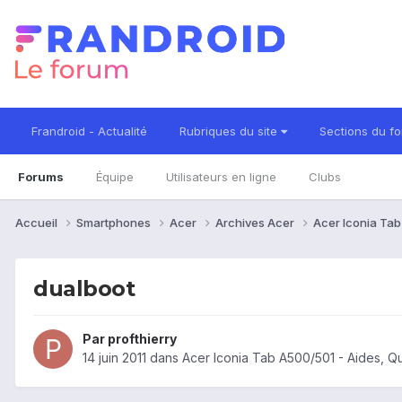
Frandroid - Actualité
Rubriques du site
Sections du f
Forums
Équipe
Utilisateurs en ligne
Clubs
Accueil
Smartphones
Acer
Archives Acer
Acer Iconia Ta
dualboot
Par
profthierry
14 juin 2011
dans
Acer Iconia Tab A500/501 - Aides, 