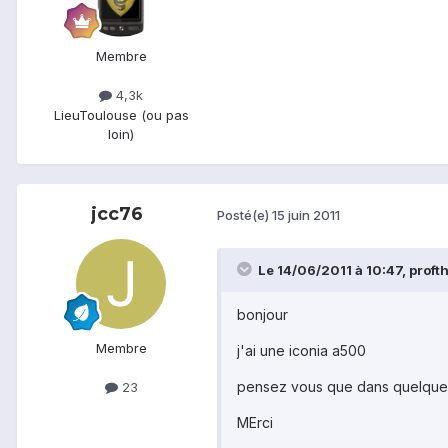
Membre
4,3k
Lieu
Toulouse (ou pas
loin)
jcc76
Posté(e)
15 juin 2011
Le 14/06/2011 à 10:47, profthi
bonjour
Membre
j'ai une iconia a500
pensez vous que dans quelques t
23
MErci