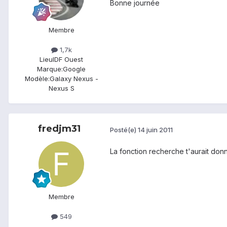
Bonne journée
Membre
1,7k
Lieu
IDF Ouest
Marque:
Google
Modèle:
Galaxy Nexus -
Nexus S
fredjm31
Posté(e)
14 juin 2011
La fonction recherche t'aurait do
Membre
549