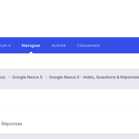
orum
Naviguer
Activité
Classement
xus
Google Nexus S
Google Nexus S - Aides, Questions & Réponse
& Réponses