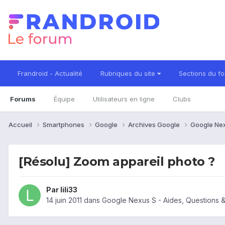
Frandroid - Actualité
Rubriques du site
Sections du f
Forums
Équipe
Utilisateurs en ligne
Clubs
Accueil
Smartphones
Google
Archives Google
Google Ne
[Résolu] Zoom appareil photo ?
Par
lili33
14 juin 2011
dans
Google Nexus S - Aides, Questions 