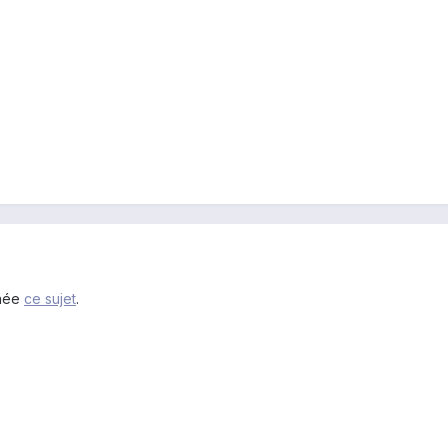
nnée
ce sujet
.