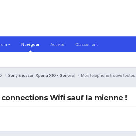
orum
Naviguer
Activité
Classement
10
Sony Ericsson Xperia X10 - Général
Mon téléphone trouve toutes 
connections Wifi sauf la mienne !