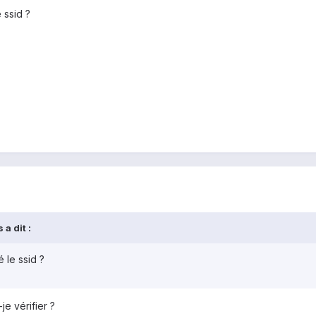
 ssid ?
a dit :
 le ssid ?
je vérifier ?