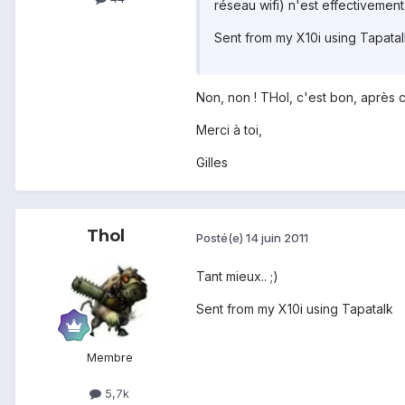
réseau wifi) n'est effectivemen
Sent from my X10i using Tapata
Non, non ! THol, c'est bon, après c
Merci à toi,
Gilles
Thol
Posté(e)
14 juin 2011
Tant mieux.. ;)
Sent from my X10i using Tapatalk
Membre
5,7k