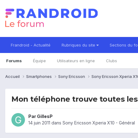
Frandroid - Actualité
Rubriques du site
Sections du f
Forums
Équipe
Utilisateurs en ligne
Clubs
Accueil
Smartphones
Sony Ericsson
Sony Ericsson Xperia X
Mon téléphone trouve toutes les 
Par
GillesP
14 juin 2011
dans
Sony Ericsson Xperia X10 - Général