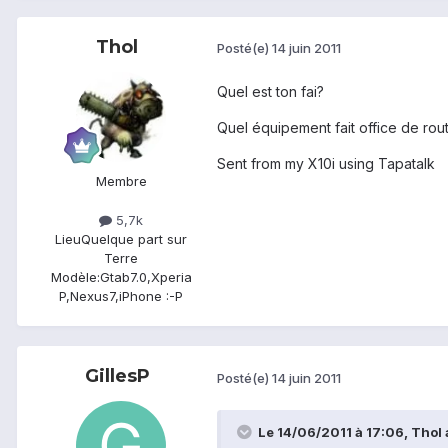
Thol
Posté(e)
14 juin 2011
Quel est ton fai?
Quel équipement fait office de rout
Sent from my X10i using Tapatalk
Membre
5,7k
Lieu
Quelque part sur
Terre
Modèle:
Gtab7.0,Xperia
P,Nexus7,iPhone :-P
GillesP
Posté(e)
14 juin 2011
Le 14/06/2011 à 17:06, Thol a