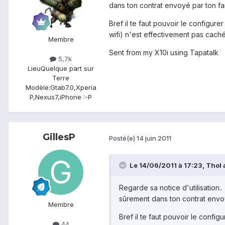
dans ton contrat envoyé par ton fai.
Bref il te faut pouvoir le configurer
wifi) n'est effectivement pas cach
Membre
Sent from my X10i using Tapatalk
5,7k
Lieu
Quelque part sur
Terre
Modèle:
Gtab7.0,Xperia
P,Nexus7,iPhone :-P
GillesP
Posté(e)
14 juin 2011
Le 14/06/2011 à 17:23, Thol a
Regarde sa notice d'utilisation.
sûrement dans ton contrat envoyé
Membre
Bref il te faut pouvoir le configu
44