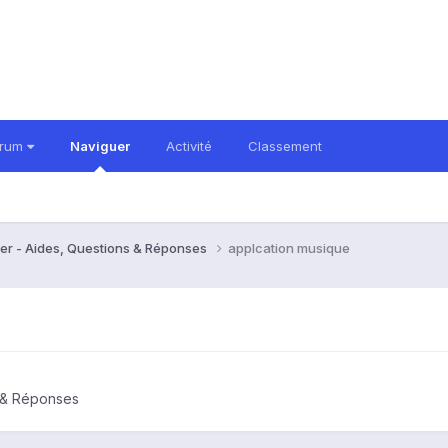
orum
Naviguer
Activité
Classement
er - Aides, Questions & Réponses
applcation musique
s & Réponses