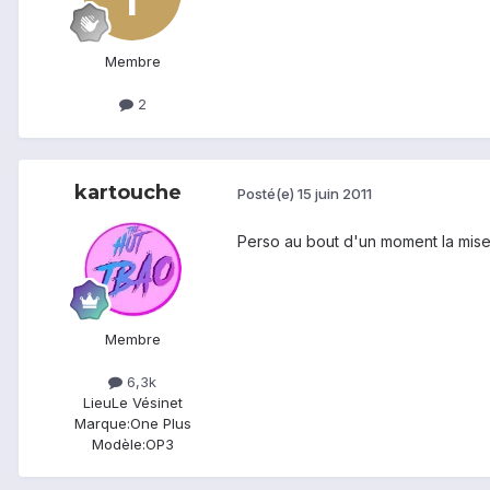
Membre
2
kartouche
Posté(e)
15 juin 2011
Perso au bout d'un moment la mise
Membre
6,3k
Lieu
Le Vésinet
Marque:
One Plus
Modèle:
OP3