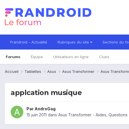
Frandroid - Actualité
Rubriques du site
Sections du f
Forums
Équipe
Utilisateurs en ligne
Clubs
Accueil
Tablettes
Asus
Asus Transformer
Asus Transform
applcation musique
Par
AndroGag
15 juin 2011
dans
Asus Transformer - Aides, Question