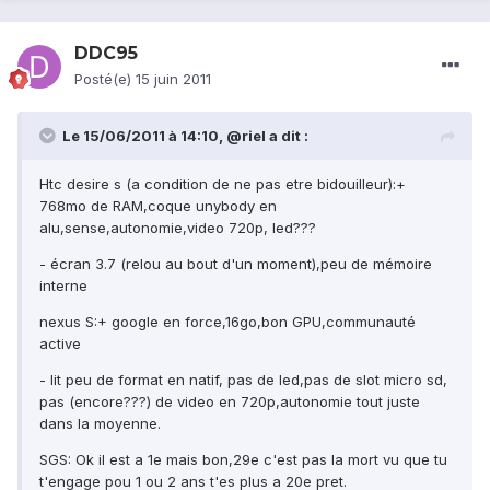
DDC95
Posté(e)
15 juin 2011
Le 15/06/2011 à 14:10, @riel a dit :
Htc desire s (a condition de ne pas etre bidouilleur):+
768mo de RAM,coque unybody en
alu,sense,autonomie,video 720p, led???
- écran 3.7 (relou au bout d'un moment),peu de mémoire
interne
nexus S:+ google en force,16go,bon GPU,communauté
active
- lit peu de format en natif, pas de led,pas de slot micro sd,
pas (encore???) de video en 720p,autonomie tout juste
dans la moyenne.
SGS: Ok il est a 1e mais bon,29e c'est pas la mort vu que tu
t'engage pou 1 ou 2 ans t'es plus a 20e pret.