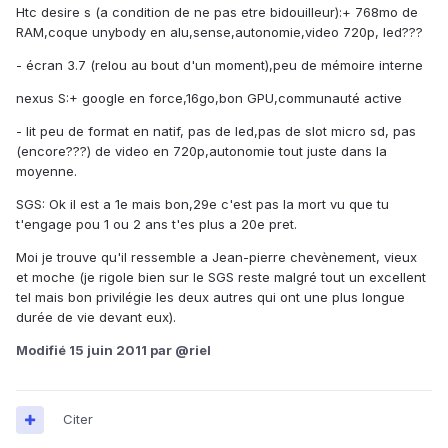
Htc desire s (a condition de ne pas etre bidouilleur):+ 768mo de
RAM,coque unybody en alu,sense,autonomie,video 720p, led???
- écran 3.7 (relou au bout d'un moment),peu de mémoire interne
nexus S:+ google en force,16go,bon GPU,communauté active
- lit peu de format en natif, pas de led,pas de slot micro sd, pas
(encore???) de video en 720p,autonomie tout juste dans la
moyenne.
SGS: Ok il est a 1e mais bon,29e c'est pas la mort vu que tu
t'engage pou 1 ou 2 ans t'es plus a 20e pret.
Moi je trouve qu'il ressemble a Jean-pierre chevènement, vieux
et moche (je rigole bien sur le SGS reste malgré tout un excellent
tel mais bon privilégie les deux autres qui ont une plus longue
durée de vie devant eux).
Modifié
15 juin 2011
par @riel
Citer