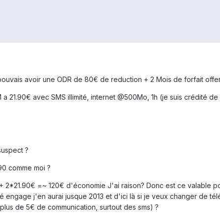
e pouvais avoir une ODR de 80€ de reduction + 2 Mois de forfait offe
M a 21.90€ avec SMS illimité, internet @500Mo, 1h (je suis crédité de 
suspect ?
.90 comme moi ?
80 + 2*21.90€ =~ 120€ d'économie J'ai raison? Donc est ce valabl
ré engage j'en aurai jusque 2013 et d'ici là si je veux changer de té
 plus de 5€ de communication, surtout des sms) ?