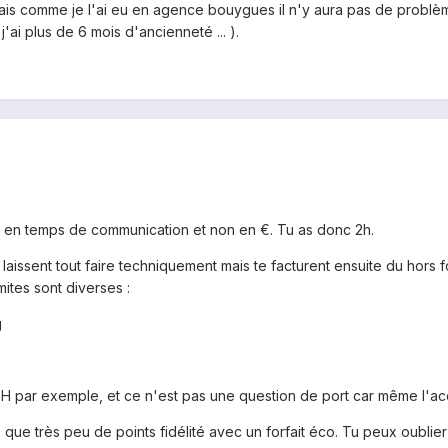
 mais comme je l'ai eu en agence bouygues il n'y aura pas de probl
'ai plus de 6 mois d'ancienneté ... ).
imé en temps de communication et non en €. Tu as donc 2h.
laissent tout faire techniquement mais te facturent ensuite du hors fo
mites sont diverses :
g
SH par exemple, et ce n'est pas une question de port car même l'ac
eras que très peu de points fidélité avec un forfait éco. Tu peux ou