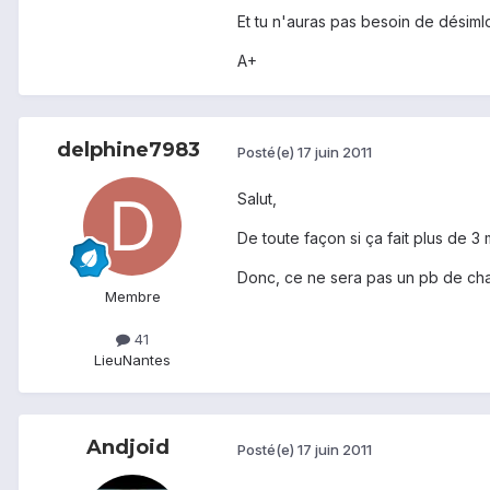
Et tu n'auras pas besoin de désiml
A+
delphine7983
Posté(e)
17 juin 2011
Salut,
De toute façon si ça fait plus de 
Donc, ce ne sera pas un pb de ch
Membre
41
Lieu
Nantes
Andjoid
Posté(e)
17 juin 2011