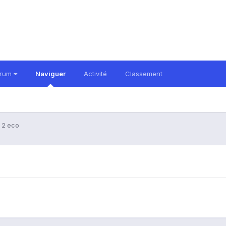
orum
Naviguer
Activité
Classement
o 2 eco