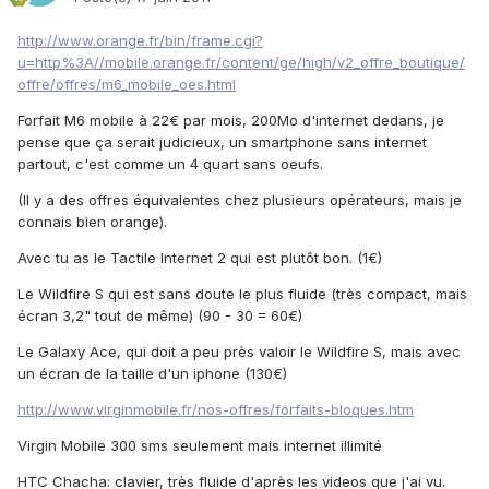
http://www.orange.fr/bin/frame.cgi?
u=http%3A//mobile.orange.fr/content/ge/high/v2_offre_boutique/
offre/offres/m6_mobile_oes.html
Forfait M6 mobile à 22€ par mois, 200Mo d'internet dedans, je
pense que ça serait judicieux, un smartphone sans internet
partout, c'est comme un 4 quart sans oeufs.
(Il y a des offres équivalentes chez plusieurs opérateurs, mais je
connais bien orange).
Avec tu as le Tactile Internet 2 qui est plutôt bon. (1€)
Le Wildfire S qui est sans doute le plus fluide (très compact, mais
écran 3,2" tout de même) (90 - 30 = 60€)
Le Galaxy Ace, qui doit a peu près valoir le Wildfire S, mais avec
un écran de la taille d'un iphone (130€)
http://www.virginmobile.fr/nos-offres/forfaits-bloques.htm
Virgin Mobile 300 sms seulement mais internet illimité
HTC Chacha: clavier, très fluide d'après les videos que j'ai vu.