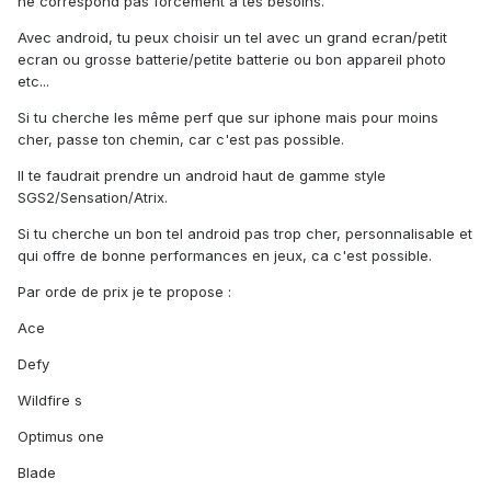
ne correspond pas forcement à tes besoins.
Avec android, tu peux choisir un tel avec un grand ecran/petit
ecran ou grosse batterie/petite batterie ou bon appareil photo
etc...
Si tu cherche les même perf que sur iphone mais pour moins
cher, passe ton chemin, car c'est pas possible.
Il te faudrait prendre un android haut de gamme style
SGS2/Sensation/Atrix.
Si tu cherche un bon tel android pas trop cher, personnalisable et
qui offre de bonne performances en jeux, ca c'est possible.
Par orde de prix je te propose :
Ace
Defy
Wildfire s
Optimus one
Blade