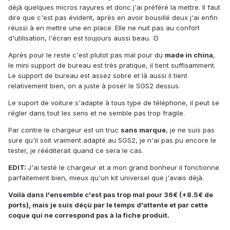
déjà quelques micros rayures et donc j'ai préféré la mettre. Il faut
dire que c'est pas évident, après en avoir bousillé deux j'ai enfin
réussi à en mettre une en place. Elle ne nuit pas au confort
d'utilisation, l'écran est toujours aussi beau. :D
Après pour le reste c'est plutot pas mal pour du
made in china
,
le mini support de bureau est très pratique, il tient suffisamment.
Le support de bureau est assez sobre et là aussi il tient
relativement bien, on a juste à poser le SGS2 dessus.
Le suport de voiture s'adapte à tous type de téléphone, il peut se
régler dans tout les sens et ne semble pas trop fragile.
Par contre le chargeur est un truc
sans marque
, je ne suis pas
sure qu'il soit vraiment adapté au SGS2, je n'ai pas pu encore le
tester, je rééditerait quand ce sera le cas.
EDIT:
J'ai testé le chargeur et a mon grand bonheur il fonctionne
parfaitement bien, mieux qu'un kit universel que j'avais déjà.
Voilà dans l'ensemble c'est pas trop mal pour 36€ (+8.5€ de
ports), mais je suis déçù par le temps d'attente et par cette
coque qui ne correspond pas à la fiche produit.