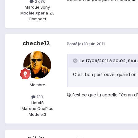
27,3k
Marque:
Sony
Modèle:
Xperia Z3
Compact
cheche12
Posté(e)
18 juin 2011
Le 17/06/2011 à 20:02, Stutu 
C'est bon j'ai trouvé, quand on 
Membre
Qu'est ce que tu appelle "écran d’
139
Lieu
48
Marque:
OnePlus
Modèle:
3