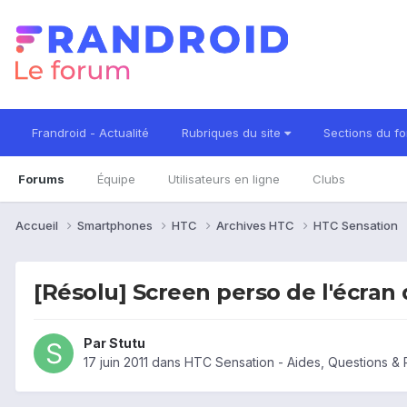
Frandroid - Actualité
Rubriques du site
Sections du f
Forums
Équipe
Utilisateurs en ligne
Clubs
Accueil
Smartphones
HTC
Archives HTC
HTC Sensation
[Résolu] Screen perso de l'écran 
Par
Stutu
17 juin 2011
dans
HTC Sensation - Aides, Questions &