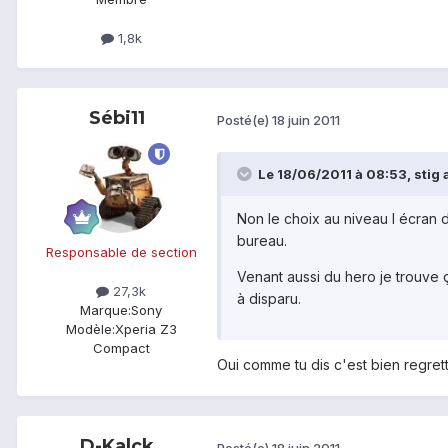
1,8k
Sébi11
Posté(e)
18 juin 2011
Le 18/06/2011 à 08:53, stig a 
Non le choix au niveau l écran 
bureau.
Responsable de section
Venant aussi du hero je trouve ç
27,3k
à disparu.
Marque:
Sony
Modèle:
Xperia Z3
Compact
Oui comme tu dis c'est bien regret
D-Kalck
Posté(e)
18 juin 2011