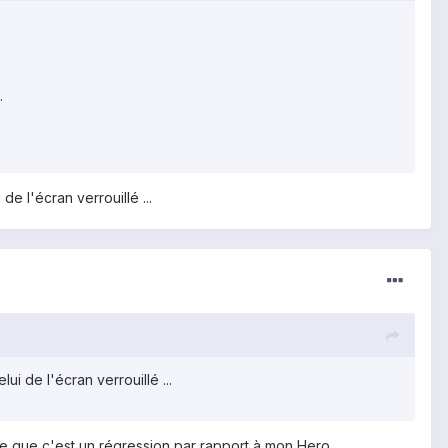
.
e l'écran verrouillé ...
i de l'écran verrouillé ...
e que c'est un régression par rapport à mon Hero...