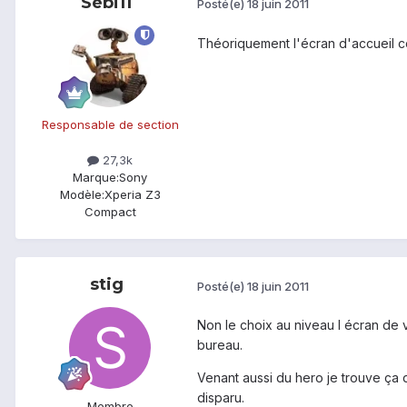
Sébi11
Posté(e)
18 juin 2011
Théoriquement l'écran d'accueil con
Responsable de section
27,3k
Marque:
Sony
Modèle:
Xperia Z3
Compact
stig
Posté(e)
18 juin 2011
Non le choix au niveau l écran de 
bureau.
Venant aussi du hero je trouve ça d
disparu.
Membre