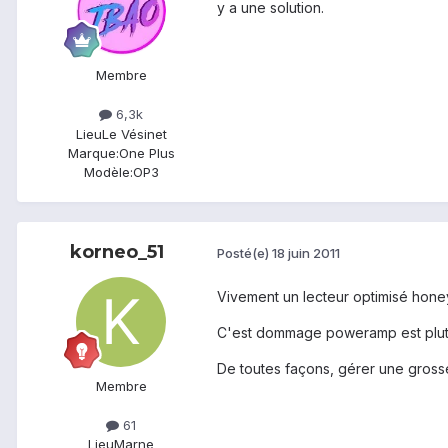
y a une solution.
Membre
6,3k
Lieu
Le Vésinet
Marque:
One Plus
Modèle:
OP3
korneo_51
Posté(e)
18 juin 2011
Vivement un lecteur optimisé hon
C'est dommage poweramp est plutôt 
De toutes façons, gérer une grosse 
Membre
61
Lieu
Marne