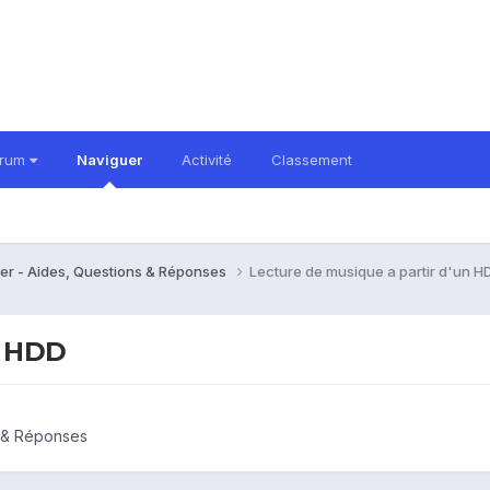
orum
Naviguer
Activité
Classement
er - Aides, Questions & Réponses
Lecture de musique a partir d'un H
n HDD
s & Réponses