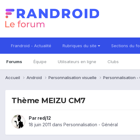
Frandroid - Actualité
Rubriques du site
Sections du f
Forums
Équipe
Utilisateurs en ligne
Clubs
Accueil
Android
Personnalisation visuelle
Personnalisation -
Thème MEIZU CM7
Par
redj12
18 juin 2011
dans
Personnalisation - Général