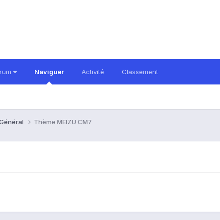
orum
Naviguer
Activité
Classement
 Général
Thème MEIZU CM7