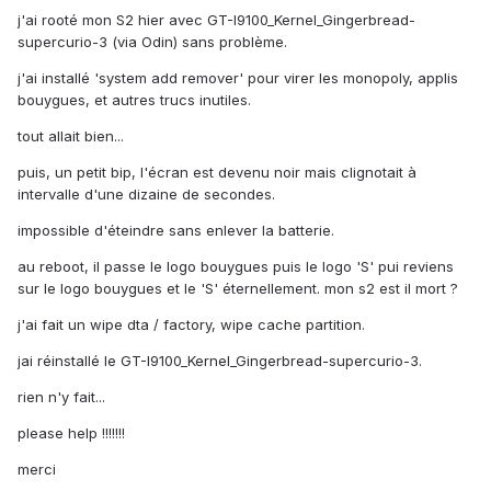
j'ai rooté mon S2 hier avec GT-I9100_Kernel_Gingerbread-
supercurio-3 (via Odin) sans problème.
j'ai installé 'system add remover' pour virer les monopoly, applis
bouygues, et autres trucs inutiles.
tout allait bien...
puis, un petit bip, l'écran est devenu noir mais clignotait à
intervalle d'une dizaine de secondes.
impossible d'éteindre sans enlever la batterie.
au reboot, il passe le logo bouygues puis le logo 'S' pui reviens
sur le logo bouygues et le 'S' éternellement. mon s2 est il mort ?
j'ai fait un wipe dta / factory, wipe cache partition.
jai réinstallé le GT-I9100_Kernel_Gingerbread-supercurio-3.
rien n'y fait...
please help !!!!!!!
merci