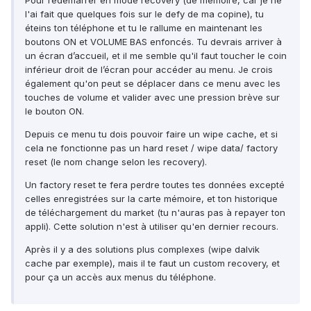
Pour redémarrer en mode recovery (de mémoire, car je ne
l'ai fait que quelques fois sur le defy de ma copine), tu
éteins ton téléphone et tu le rallume en maintenant les
boutons ON et VOLUME BAS enfoncés. Tu devrais arriver à
un écran d’accueil, et il me semble qu'il faut toucher le coin
inférieur droit de l’écran pour accéder au menu. Je crois
également qu'on peut se déplacer dans ce menu avec les
touches de volume et valider avec une pression brève sur
le bouton ON.
Depuis ce menu tu dois pouvoir faire un wipe cache, et si
cela ne fonctionne pas un hard reset / wipe data/ factory
reset (le nom change selon les recovery).
Un factory reset te fera perdre toutes tes données excepté
celles enregistrées sur la carte mémoire, et ton historique
de téléchargement du market (tu n'auras pas à repayer ton
appli). Cette solution n'est à utiliser qu'en dernier recours.
Après il y a des solutions plus complexes (wipe dalvik
cache par exemple), mais il te faut un custom recovery, et
pour ça un accès aux menus du téléphone.