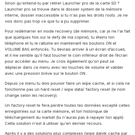
Sinon qu'entend-tu par retirer Launcher pro de la carte SD ?
Launcher pro se trouve dans le dossier system de la mémoire
interne, dossier inaccessible si tu n'as pas les droits roots. Je ne
vois donc pas trop ce que tu a pu supprimer.
Pour redémarrer en mode recovery (de mémoire, car je ne l'ai fait
que quelques fois sur le defy de ma copine), tu éteins ton
téléphone et tu le rallume en maintenant les boutons ON et
VOLUME BAS enfoncés. Tu devrais arriver à un écran d’accueil,
et il me semble qu'il faut toucher le coin inférieur droit de l’écran
pour accéder au menu. Je crois également qu'on peut se
déplacer dans ce menu avec les touches de volume et valider
avec une pression brève sur le bouton ON.
Depuis ce menu tu dois pouvoir faire un wipe cache, et si cela ne
fonctionne pas un hard reset / wipe data/ factory reset (le nom
change selon les recovery).
Un factory reset te fera perdre toutes tes données excepté celles
enregistrées sur la carte mémoire, et ton historique de
téléchargement du market (tu n'auras pas à repayer ton appli).
Cette solution n'est à utiliser qu'en dernier recours.
Après il y a des solutions plus complexes (wipe dalvik cache par