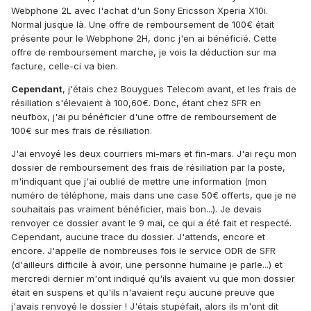
Webphone 2L avec l'achat d'un Sony Ericsson Xperia X10i.
Normal jusque là. Une offre de remboursement de 100€ était
présente pour le Webphone 2H, donc j'en ai bénéficié. Cette
offre de remboursement marche, je vois la déduction sur ma
facture, celle-ci va bien.
Cependant
, j'étais chez Bouygues Telecom avant, et les frais de
résiliation s'élevaient à 100,60€. Donc, étant chez SFR en
neufbox, j'ai pu bénéficier d'une offre de remboursement de
100€ sur mes frais de résiliation.
J'ai envoyé les deux courriers mi-mars et fin-mars. J'ai reçu mon
dossier de remboursement des frais de résiliation par la poste,
m'indiquant que j'ai oublié de mettre une information (mon
numéro de téléphone, mais dans une case 50€ offerts, que je ne
souhaitais pas vraiment bénéficier, mais bon...). Je devais
renvoyer ce dossier avant le 9 mai, ce qui a été fait et respecté.
Cependant, aucune trace du dossier. J'attends, encore et
encore. J'appelle de nombreuses fois le service ODR de SFR
(d'ailleurs difficile à avoir, une personne humaine je parle...) et
mercredi dernier m'ont indiqué qu'ils avaient vu que mon dossier
était en suspens et qu'ils n'avaient reçu aucune preuve que
j'avais renvoyé le dossier ! J'étais stupéfait, alors ils m'ont dit