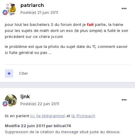
patriarch
Posté(e)
21 juin 2011
pour tout les bacheliers S du forum dont je
fait
partie, la haine
pour les sujets de math dont un exo (le plus simple) a fuité le soir
précèdent sur ce chère jv.com
le problème est que la photo du sujet date du 11, comment savoir
si fuite général ou pas ...
Citer
ljnk
Posté(e)
22 juin 2011
ils en parlent
Ici (le télégramme)
et
là (PcInpact)
Modifié
22 juin 2011
par billcat74
Suppression de la citation du message situé juste au dessus.