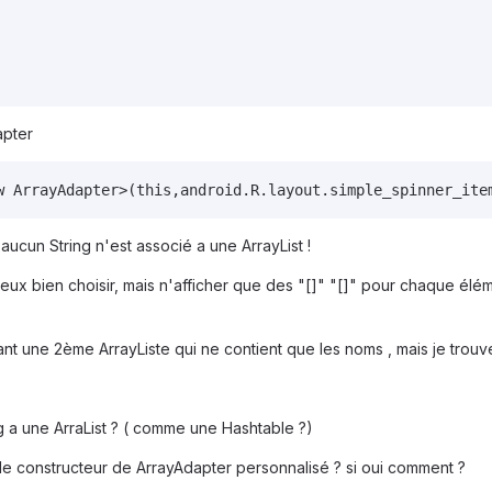
apter
aucun String n'est associé a une ArrayList !
x bien choisir, mais n'afficher que des "[]" "[]" pour chaque élémen
t une 2ème ArrayListe qui ne contient que les noms , mais je trouve
ng a une ArraList ? ( comme une Hashtable ?)
le constructeur de ArrayAdapter personnalisé ? si oui comment ?