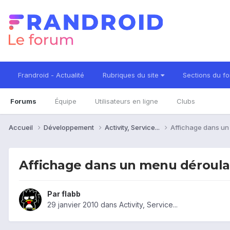
Frandroid - Actualité
Rubriques du site
Sections du f
Forums
Équipe
Utilisateurs en ligne
Clubs
Accueil
Développement
Activity, Service...
Affichage dans un
Affichage dans un menu déroulan
Par
flabb
29 janvier 2010
dans
Activity, Service...