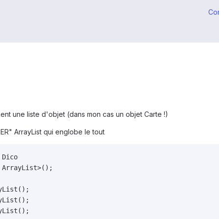
Co
nent une liste d'objet (dans mon cas un objet Carte !)
R" ArrayList qui englobe le tout
Dico

ArrayList>();

List();

List();

List();
