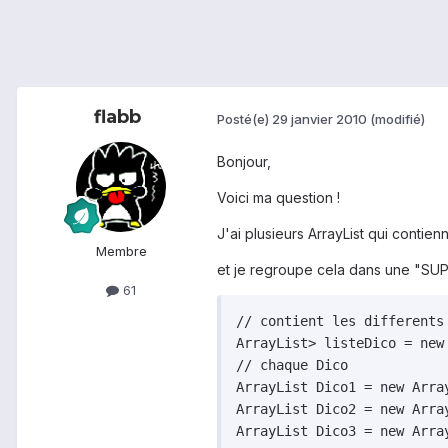
flabb
Posté(e)
29 janvier 2010
(modifié)
Bonjour,
Voici ma question !
J'ai plusieurs ArrayList qui contien
Membre
et je regroupe cela dans une "SUPE
61
// contient les differents 
ArrayList> listeDico = new 
// chaque Dico

ArrayList Dico1 = new Array
ArrayList Dico2 = new Array
ArrayList Dico3 = new Array