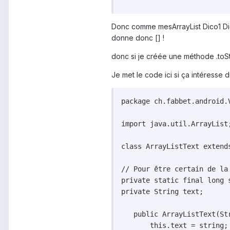
Donc comme mesArrayList Dico1 Dic
donne donc [] !
donc si je créée une méthode .toStr
Je met le code ici si ça intéresse 
package ch.fabbet.android.V
import java.util.ArrayList;
class ArrayListText extends
// Pour être certain de la 
private static final long s
private String text;

   public ArrayListText(Str
       this.text = string;
