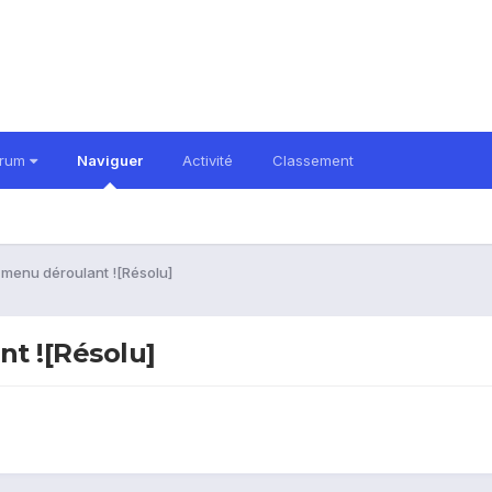
orum
Naviguer
Activité
Classement
 menu déroulant ![Résolu]
t ![Résolu]