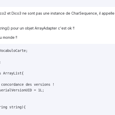
o2 et Dico3 ne sont pas une instance de CharSequence, il appelle M
ing() pour un objet ArrayAdapter c'est ok !!
du monde !!
ocabuloCarte;



 ArrayList{

concordance des versions !

erialVersionUID = 1L;

ing string){
