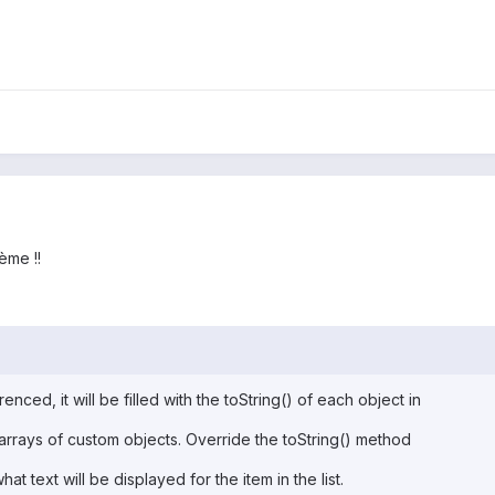
ème !!
ced, it will be filled with the toString() of each object in
r arrays of custom objects. Override the toString() method
at text will be displayed for the item in the list.