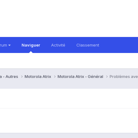
orum
Naviguer
Activité
Classement
a - Autres
Motorola Atrix
Motorola Atrix - Général
Problèmes avec