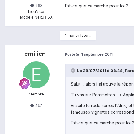
963
Est-ce que ça marche pour toi ?
Lieu
Nice
Modèle:
Nexus 5X
1 month later...
emilien
Posté(e)
1 septembre 2011
Le 28/07/2011 à 08:48, Parsif
Salut ... alors j'ai trouvé la rép
Membre
Tu vas sur Paramètres --> Applic
Ensuite tu redémarres l'Atrix, et
862
fameuses vignettes correspond
Est-ce que ça marche pour toi ?