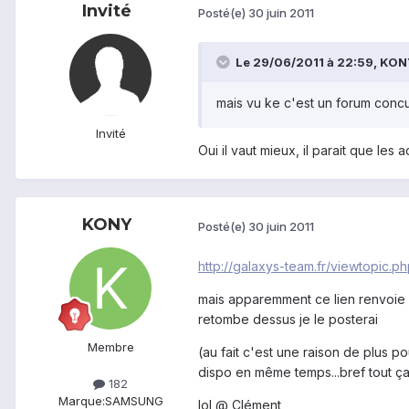
Invité
Posté(e)
30 juin 2011
Le 29/06/2011 à 22:59, KONY 
mais vu ke c'est un forum concur
Invité
Oui il vaut mieux, il parait que le
KONY
Posté(e)
30 juin 2011
http://galaxys-team.fr/viewtopic.
mais apparemment ce lien renvoie sur
retombe dessus je le posterai
Membre
(au fait c'est une raison de plus 
dispo en même temps...bref tout ça
182
Marque:
SAMSUNG
lol @ Clément