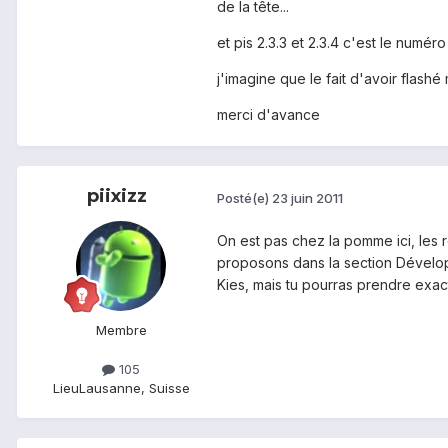
de la tête...
et pis 2.3.3 et 2.3.4 c'est le numé
j'imagine que le fait d'avoir flas
merci d'avance
piixizz
Posté(e)
23 juin 2011
On est pas chez la pomme ici, les r
proposons dans la section Dévelope
Kies, mais tu pourras prendre exa
Membre
105
Lieu
Lausanne, Suisse