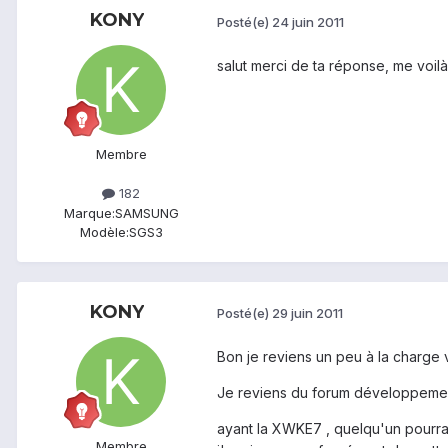
KONY
Posté(e)
24 juin 2011
salut merci de ta réponse, me voilà
Membre
182
Marque:
SAMSUNG
Modèle:
SGS3
KONY
Posté(e)
29 juin 2011
Bon je reviens un peu à la charge vu
Je reviens du forum développement
ayant la XWKE7 , quelqu'un pourrai
Membre