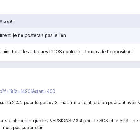
a dit :
rent, je ne posterais pas le lien
s admins font des attaques DDOS contre les forums de l'opposition !
php?f=18&t=14901&start=400
 la 2.3.4. pour le galaxy S...mais il me semble bien pourtant avoir vu s
pour s'embrouiller que les VERSIONS 2.3.4 pour le SGS et le SGS II n
 n'est pas super clair