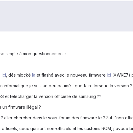
nse simple à mon questionnement :
é
ici
, désimlocké
là
et flashé avec le nouveau firmware
ici
(XWKE7) po
 informatique je suis un peu paumé... que faire lorsque la version 2.
IES et télécharger la version officielle de samsung ??
s un firmware illégal ?
 aller chercher dans le sous-forum des firmware le 2.3.4. "non officie
s officiels, ceux qui sont non-officiels et les customs ROM, j'avoue 