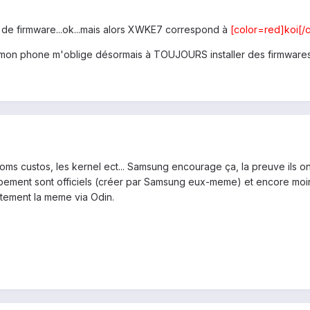
ro de firmware...ok...mais alors XWKE7 correspond à
[color=red]koi[/c
hé mon phone m'oblige désormais à TOUJOURS installer des firmwares 
oms custos, les kernel ect... Samsung encourage ça, la preuve ils on
ment sont officiels (créer par Samsung eux-meme) et encore moins i
ctement la meme via Odin.