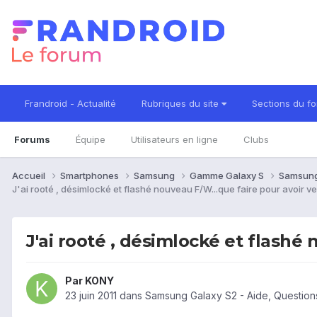
Frandroid - Actualité
Rubriques du site
Sections du f
Forums
Équipe
Utilisateurs en ligne
Clubs
Accueil
Smartphones
Samsung
Gamme Galaxy S
Samsung
J'ai rooté , désimlocké et flashé nouveau F/W...que faire pour avoir ve
J'ai rooté , désimlocké et flashé 
Par
KONY
23 juin 2011
dans
Samsung Galaxy S2 - Aide, Questio