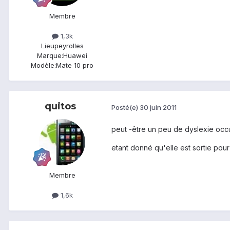
Membre
1,3k
Lieu
peyrolles
Marque:
Huawei
Modèle:
Mate 10 pro
quitos
Posté(e)
30 juin 2011
peut -être un peu de dyslexie occul
etant donné qu'elle est sortie pour
Membre
1,6k