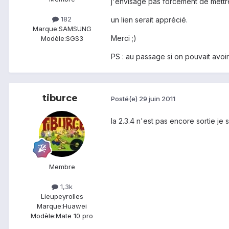
j'envisage pas forcément de mettre
182
un lien serait apprécié.
Marque:
SAMSUNG
Merci ;)
Modèle:
SGS3
PS : au passage si on pouvait avoir
tiburce
Posté(e)
29 juin 2011
la 2.3.4 n'est pas encore sortie je 
Membre
1,3k
Lieu
peyrolles
Marque:
Huawei
Modèle:
Mate 10 pro