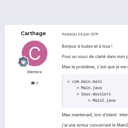
Carthage
Posté(e)
24 juin 2011
Bonjour à toutes et à tous !
Pour un souci de clarté dans mon p
Mais le problème, c'est que je me
Membre
> com.main.main

9
    > Main.java

    > Sous-dossiers

         > Main2.java
Mais maintenant, lors d'intent : Inte
j'ai une erreur concernant le Main2 