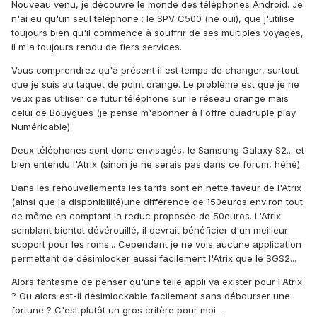
Nouveau venu, je découvre le monde des téléphones Android. Je
n'ai eu qu'un seul téléphone : le SPV C500 (hé oui), que j'utilise
toujours bien qu'il commence à souffrir de ses multiples voyages,
il m'a toujours rendu de fiers services.
Vous comprendrez qu'à présent il est temps de changer, surtout
que je suis au taquet de point orange. Le problème est que je ne
veux pas utiliser ce futur téléphone sur le réseau orange mais
celui de Bouygues (je pense m'abonner à l'offre quadruple play
Numéricable).
Deux téléphones sont donc envisagés, le Samsung Galaxy S2... et
bien entendu l'Atrix (sinon je ne serais pas dans ce forum, héhé).
Dans les renouvellements les tarifs sont en nette faveur de l'Atrix
(ainsi que la disponibilité)une différence de 150euros environ tout
de même en comptant la reduc proposée de 50euros. L'Atrix
semblant bientot dévérouillé, il devrait bénéficier d'un meilleur
support pour les roms... Cependant je ne vois aucune application
permettant de désimlocker aussi facilement l'Atrix que le SGS2...
Alors fantasme de penser qu'une telle appli va exister pour l'Atrix
? Ou alors est-il désimlockable facilement sans débourser une
fortune ? C'est plutôt un gros critère pour moi...