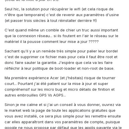
Seul hic, la solution pour récupérer le wifi (et cela risque de
n'être que temporaire) c'est de revenir aux paramètres d'usine
(et passer trois siècles à tout réinstaller derrière !!!)
C'est quand même un comble de chier un truc aussi important
que la connexion réseau... si ils foutent en l'air le réseau sur le
matériel il la pousse comment leur mise a jour ?????
Sachant qu'il y a un remède très simple pour palier leur bordel
c'est de supprimer ce fichier mais pour cela il faut être root et
donc faire sauter la garantie. J'espère que cela va les faire
réfléchir à leur politique de boot-loader et non-root de base.
Ma première expérience Acer (et j'hésitais) risque de tourner
court... Pourtant j'ai été patient sur la mise à jour et super
compréhensif sur les micro bug et micro détails de finition et
autres embrouilles GPS Vs AGPS...
Sinon je me calme et si j'ai un conseil à vous donner, ouvrez via
le market web la page de toute les applications gratuites que
vous avez installé, ce sera plus simple pour les remettre ensuite
car elles apparaîtront dans vos paramètres de compte, puisque
google ne nous propose par défaut que les applis payante via le