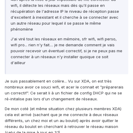
wifi, il détecte les réseaux mais dès qu'il passe en
récupération de l'adresse IP le niveau de réception passe
d'excellent à inexistant et il cherche à se connecter avec
un autre réseau pour lequel il se passe le même
phénomène
J'ai viré tout les réseaux en mémoire, sfr wifi, wifi perso,
wifi pro... rien n'y fait.... je me demande comment je vais
pouvoir recevoir un éventuel correctif, si je ne peux pas me
connecter à un réseaux n'y installer quoique ce soit
d'ailleur
Je suis passablement en colère... Vu sur XDA, on est très
nombreux avoir ce souci wifi, et acer le connait et "préparerais
un correctif". Ce serait li à un fichier de config DHCP qui ne se
ré-initalise pas lors d'un changement de réseaux.
De mon coté (et même situation chez plusieurs membres XDA)
cela est arrivé (sachant que je me connecte à deux réseaux
différents, un chez moi et un au boulot) après avoir quitter le
réseau du boulot en cherchant à retrouver le réseau maison
(celui de la mise à jour en 3.1).