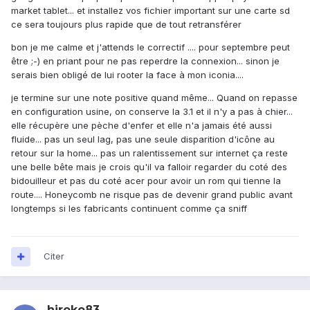
market tablet... et installez vos fichier important sur une carte sd
ce sera toujours plus rapide que de tout retransférer
bon je me calme et j'attends le correctif .... pour septembre peut
être ;-) en priant pour ne pas reperdre la connexion... sinon je
serais bien obligé de lui rooter la face à mon iconia....
je termine sur une note positive quand même... Quand on repasse
en configuration usine, on conserve la 3.1 et il n'y a pas à chier...
elle récupère une pèche d'enfer et elle n'a jamais été aussi
fluide... pas un seul lag, pas une seule disparition d'icône au
retour sur la home... pas un ralentissement sur internet ça reste
une belle bête mais je crois qu'il va falloir regarder du coté des
bidouilleur et pas du coté acer pour avoir un rom qui tienne la
route.... Honeycomb ne risque pas de devenir grand public avant
longtemps si les fabricants continuent comme ça sniff
Citer
hiroko83