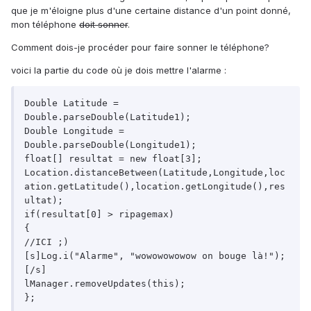
que je m'éloigne plus d'une certaine distance d'un point donné,
mon téléphone
doit sonner
.
Comment dois-je procéder pour faire sonner le téléphone?
voici la partie du code où je dois mettre l'alarme :
Double Latitude = 
Double.parseDouble(Latitude1);

Double Longitude = 
Double.parseDouble(Longitude1);

float[] resultat = new float[3];

Location.distanceBetween(Latitude,Longitude,loc
ation.getLatitude(),location.getLongitude(),res
ultat);

if(resultat[0] > ripagemax)

{

//ICI ;)

[s]Log.i("Alarme", "wowowowowow on bouge là!");
[/s] 

lManager.removeUpdates(this);

};