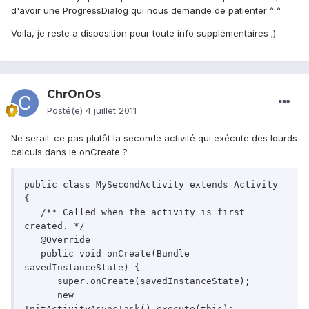
d'avoir une ProgressDialog qui nous demande de patienter ^_^
Voila, je reste a disposition pour toute info supplémentaires ;)
ChrOnOs
Posté(e)
4 juillet 2011
Ne serait-ce pas plutôt la seconde activité qui exécute des lourds
calculs dans le onCreate ?
public class MySecondActivity extends Activity 
{	

   /** Called when the activity is first 
created. */

   @Override

   public void onCreate(Bundle 
savedInstanceState) {

      super.onCreate(savedInstanceState); 

      new 
InitActivityAsyncTask().execute(this);
