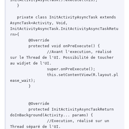
   }

   private class InitActivityAsyncTask extends 
AsyncTask<Activity, Void, 
InitActivityAsyncTask.InitActivityAsyncTaskRetu
rn>{

	@Override

	protected void onPreExecute() {

		//Avant l'execution, réalisé 
sur le Thread de l'UI. Possibilité de toucher 
au widjet de l'UI.

		super.onPreExecute();

		this.setContentView(R.layout.pl
ease_wait);		

	}

	@Override

	protected InitActivityAsyncTaskReturn 
doInBackground(Activity... params) {

		//Execution, réalisé sur un 
Thread séparé de l'UI.
