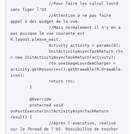
		//Pour faire les calcul lourd 
sans figer l'UI

		//Attention à ne pas faire 
appel à des widget de la vue. 

		//Mais normalement il n'y en a 
pas puisque la vue courante est 
R.layout.please_wait.

		Activity activity = params[0];

		InitActivityAsyncTaskReturn rtn 
= new InitActivityAsyncTaskReturn(activity);

		rtn.uneImageLourdeACharger = 
activity.getResources().getDrawable(R.drawable.
icon);			

		return rtn;

	}

	@Override

	protected void 
onPostExecute(InitActivityAsyncTaskReturn 
result) {

		//Après l'execution, réalisé 
sur le Thread de l'UI. Possibilité de toucher 