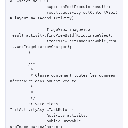
au widjet de l'UI.

		super.onPostExecute(result);

		result.activity.setContentView(
R.layout.my_second_activity);				
		ImageView imageView = 
result.activity.findViewById(R.id.imageView);

		imageView.setImageDrawable(resu
lt.uneImageLourdeACharger);

	}

	/**

	 * 

	 * Classe contenant toutes les données 
nécessaire dans onPostExecute

	 * 

	 *

	 */

	private class 
InitActivityAsyncTaskReturn{

		Activity activity;

		public Drawable 
uneImageLourdeACharger;
