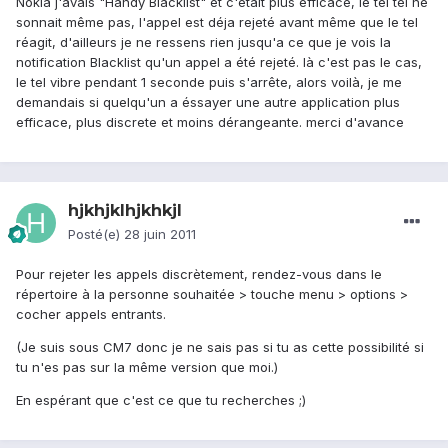
Nokia j'avais "Handy Blacklist" et c'était plus efficace, le tel tel ne
sonnait même pas, l'appel est déja rejeté avant même que le tel
réagit, d'ailleurs je ne ressens rien jusqu'a ce que je vois la
notification Blacklist qu'un appel a été rejeté. là c'est pas le cas,
le tel vibre pendant 1 seconde puis s'arrête, alors voilà, je me
demandais si quelqu'un a éssayer une autre application plus
efficace, plus discrete et moins dérangeante. merci d'avance
hjkhjklhjkhkjl
Posté(e)
28 juin 2011
Pour rejeter les appels discrètement, rendez-vous dans le
répertoire à la personne souhaitée > touche menu > options >
cocher appels entrants.
(Je suis sous CM7 donc je ne sais pas si tu as cette possibilité si
tu n'es pas sur la même version que moi.)
En espérant que c'est ce que tu recherches ;)