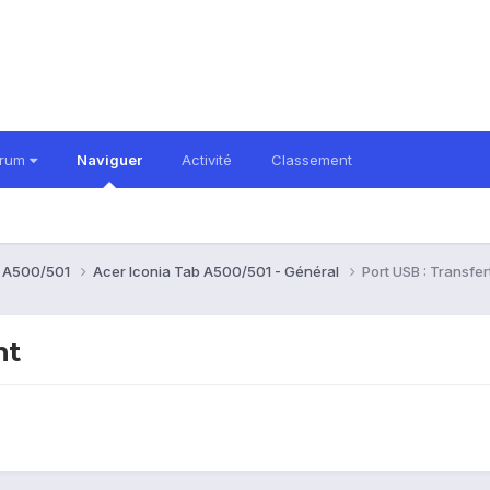
orum
Naviguer
Activité
Classement
b A500/501
Acer Iconia Tab A500/501 - Général
Port USB : Transfe
nt