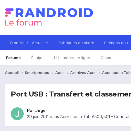
Frandroid - Actualité
Rubriques du site
Sections du f
Forums
Équipe
Utilisateurs en ligne
Clubs
Accueil
Smartphones
Acer
Archives Acer
Acer Iconia Ta
Port USB : Transfert et classeme
Par
Jégé
29 juin 2011
dans
Acer Iconia Tab A500/501 - Général