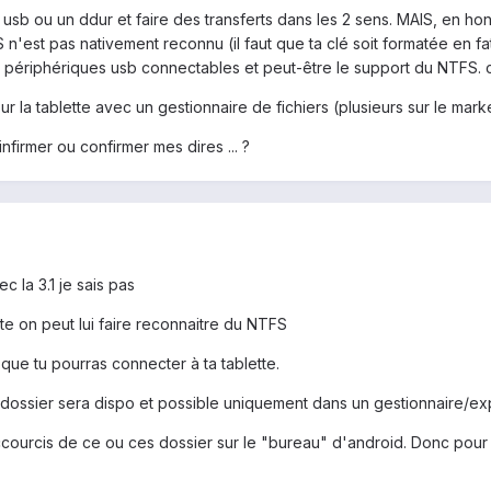
usb ou un ddur et faire des transferts dans les 2 sens. MAIS, en hone
 n'est pas nativement reconnu (il faut que ta clé soit formatée en f
périphériques usb connectables et peut-être le support du NTFS. cett
r la tablette avec un gestionnaire de fichiers (plusieurs sur le marke
infirmer ou confirmer mes dires ... ?
 la 3.1 je sais pas
tte on peut lui faire reconnaitre du NTFS
s que tu pourras connecter à ta tablette.
e dossier sera dispo et possible uniquement dans un gestionnaire/exp
raccourcis de ce ou ces dossier sur le "bureau" d'android. Donc pour