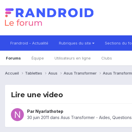
Frandroid - Actualité
Rubriques du site
Sections du f
Forums
Équipe
Utilisateurs en ligne
Clubs
Accueil
Tablettes
Asus
Asus Transformer
Asus Transform
Lire une video
Par
Nyarlathotep
30 juin 2011
dans
Asus Transformer - Aides, Question