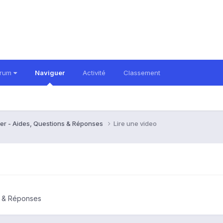
orum
Naviguer
Activité
Classement
er - Aides, Questions & Réponses
Lire une video
s & Réponses