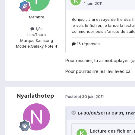
Membre
1,8k
Lieu
Tours
Marque:
Samsung
Modèle:
Galaxy Note 4
Pour résumer, tu as moboplayer (que
Pour pourras lire les .avi avec ca !
Nyarlathotep
Posté(e)
30 juin 2011
Le 30/06/2011 à 08:31, ThorA