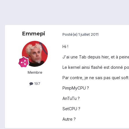
Emmepi
Posté(e)
1 juillet 2011
Hi !
J'ai une Tab depuis hier, et à pei
Le kernel ainsi flashé est donné p
Membre
Par contre, je ne sais pas quel soft
197
PimpMyCPU ?
AnTuTu ?
SetCPU ?
Autre ?