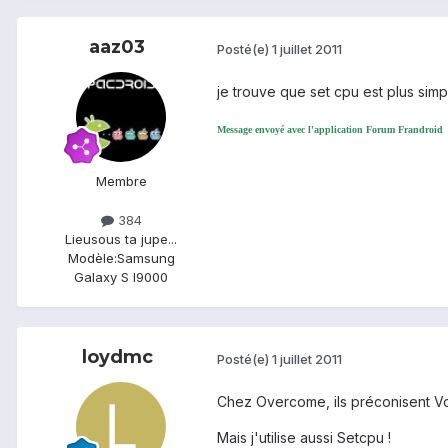
aaz03
Posté(e)
1 juillet 2011
je trouve que set cpu est plus sim
Message envoyé avec l'application Forum Frandroid
Membre
384
Lieu
sous ta jupe...
Modèle:
Samsung
Galaxy S I9000
loydmc
Posté(e)
1 juillet 2011
Chez Overcome, ils préconisent Vo
Mais j'utilise aussi Setcpu !