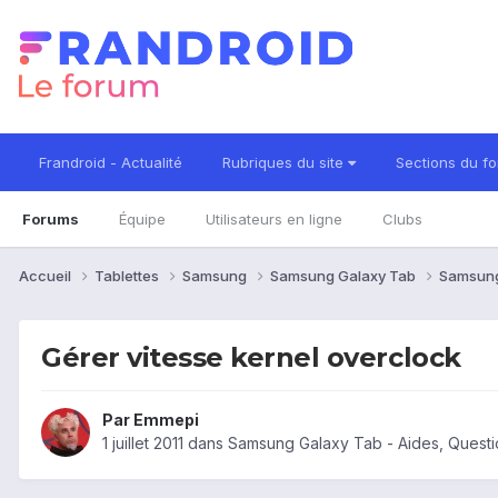
Frandroid - Actualité
Rubriques du site
Sections du f
Forums
Équipe
Utilisateurs en ligne
Clubs
Accueil
Tablettes
Samsung
Samsung Galaxy Tab
Samsung
Gérer vitesse kernel overclock
Par
Emmepi
1 juillet 2011
dans
Samsung Galaxy Tab - Aides, Quest