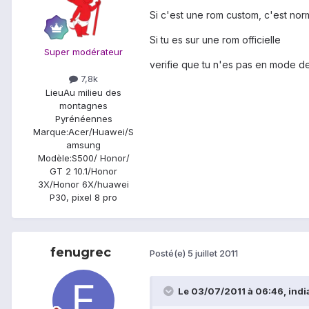
Si c'est une rom custom, c'est nor
Si tu es sur une rom officielle
Super modérateur
verifie que tu n'es pas en mode
7,8k
Lieu
Au milieu des
montagnes
Pyrénéennes
Marque:
Acer/Huawei/S
amsung
Modèle:
S500/ Honor/
GT 2 10.1/Honor
3X/Honor 6X/huawei
P30, pixel 8 pro
fenugrec
Posté(e)
5 juillet 2011
Le 03/07/2011 à 06:46, india