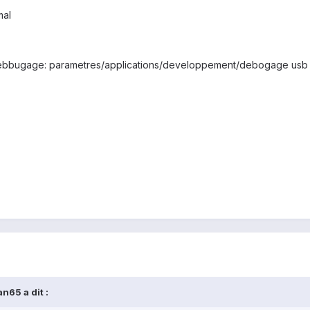
mal
 debbugage: parametres/applications/developpement/debogage usb
n65 a dit :