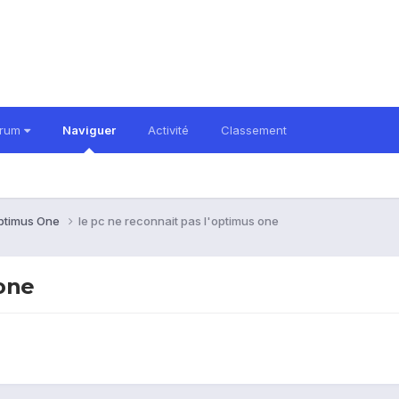
orum
Naviguer
Activité
Classement
ptimus One
le pc ne reconnait pas l'optimus one
 one