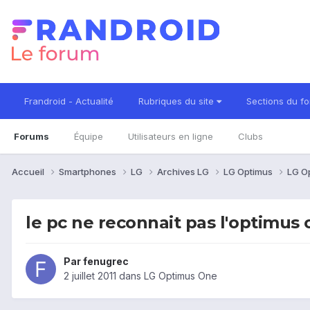
Frandroid - Actualité
Rubriques du site
Sections du f
Forums
Équipe
Utilisateurs en ligne
Clubs
Accueil
Smartphones
LG
Archives LG
LG Optimus
LG O
le pc ne reconnait pas l'optimus
Par
fenugrec
2 juillet 2011
dans
LG Optimus One