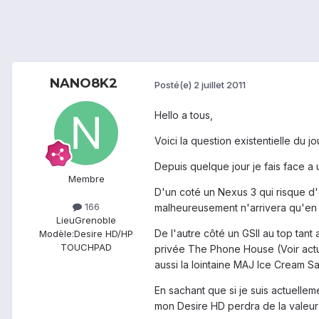
NANO8K2
Posté(e)
2 juillet 2011
Hello a tous,
Voici la question existentielle du 
Depuis quelque jour je fais face a
Membre
D'un coté un Nexus 3 qui risque d'
166
malheureusement n'arrivera qu'en f
Lieu
Grenoble
De l'autre côté un GSII au top tant
Modèle:
Desire HD/HP
TOUCHPAD
privée The Phone House (Voir actu s
aussi la lointaine MAJ Ice Cream S
En sachant que si je suis actuellem
mon Desire HD perdra de la valeur a