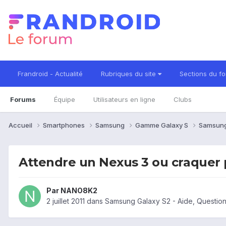
Frandroid - Actualité
Rubriques du site
Sections du f
Forums
Équipe
Utilisateurs en ligne
Clubs
Accueil
Smartphones
Samsung
Gamme Galaxy S
Samsung
Attendre un Nexus 3 ou craquer p
Par
NANO8K2
2 juillet 2011
dans
Samsung Galaxy S2 - Aide, Questio