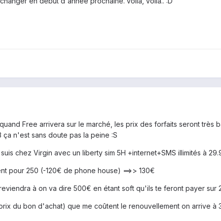
 changer en début d'année prochaine. voila, voila.. :D
uand Free arrivera sur le marché, les prix des forfaits seront très b
 ça n'est sans doute pas la peine :S
uis chez Virgin avec un liberty sim 5H +internet+SMS illimités à 29.
nt pour 250 (-120€ de phone house) ==>> 130€
reviendra à on va dire 500€ en étant soft qu'ils te feront payer sur 
 prix du bon d'achat) que me coûtent le renouvellement on arrive à