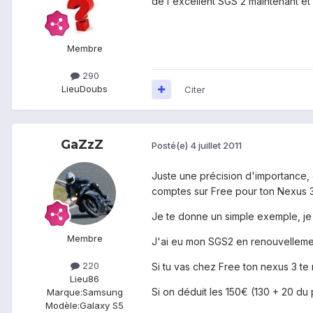
de l'excellent SGS 2 maintenant et
Membre
290
Lieu
Doubs
Citer
GaZzZ
Posté(e)
4 juillet 2011
Juste une précision d'importance, q
comptes sur Free pour ton Nexus 3
Je te donne un simple exemple, je s
Membre
J'ai eu mon SGS2 en renouvelleme
220
Si tu vas chez Free ton nexus 3 te 
Lieu
86
Si on déduit les 150€ (130 + 20 du
Marque:
Samsung
Modèle:
Galaxy S5