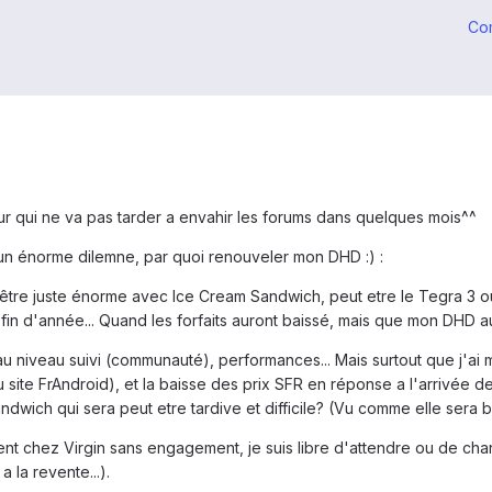
Co
jour qui ne va pas tarder a envahir les forums dans quelques mois^^
 un énorme dilemne, par quoi renouveler mon DHD :) :
être juste énorme avec Ice Cream Sandwich, peut etre le Tegra 3 ou l
in d'année... Quand les forfaits auront baissé, mais que mon DHD au
 au niveau suivi (communauté), performances... Mais surtout que j'ai
ite FrAndroid), et la baisse des prix SFR en réponse a l'arrivée de 
andwich qui sera peut etre tardive et difficile? (Vu comme elle se
ent chez Virgin sans engagement, je suis libre d'attendre ou de chan
 la revente...).