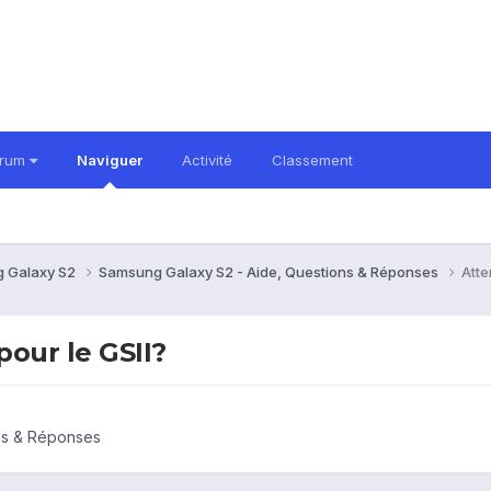
orum
Naviguer
Activité
Classement
 Galaxy S2
Samsung Galaxy S2 - Aide, Questions & Réponses
Atte
our le GSII?
ns & Réponses