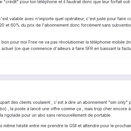
"crédit" pour ton téléphone et il faudrait donc que leur forfait so
s c'est valable avec n'importe quel opérateur, c'est juste pour fai
20 et 60% du prix de l'abonnement donc forcément sans subvention
ais bon pour moi Free ne va pas révolutionner la téléphonie mobile (mê
actuel (ce que commence d'ailleurs à faire SFR en baissant la fact
lupart des clients voulaient , c'est à dire un abonnement "sim only"
bo) , la poste à lancé une offre comme ça , mais trop cher encore 
e la rigolade pour un abo sans renouvellement de portable.
moi même hésité entre me prendre le GSII et attendre pour le prochain 