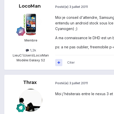
LocoMan
Posté(e)
3 juillet 2011
Moi je conseil d'attendre, Samsun
entendu un android stock sous Ice 
Cyanogen) ;)
A ma connaissance le DHD est un bo
Membre
ps: a ne pas oublier, freemobile p-
1,2k
Lieu
C:\Users\LocoMan
Modèle:
Galaxy S2
Citer
Thrax
Posté(e)
3 juillet 2011
Moi j'hésiterais entre le nexus 3 et