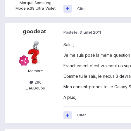
Marque:
Samsung
Modèle:
S9 Ultra Violet
Citer
goodeat
Posté(e)
3 juillet 2011
Salut,
Je me suis posé la même question qu
Franchement c'est vraiment un supe
Membre
Comme tu le sais, le nexus 3 devrai
290
Mon conseil: prends toi le Galaxy S2
Lieu
Doubs
A plus,
Citer