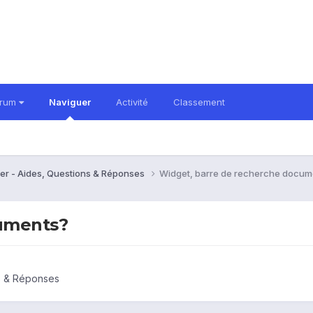
orum
Naviguer
Activité
Classement
er - Aides, Questions & Réponses
Widget, barre de recherche docum
cuments?
ns & Réponses