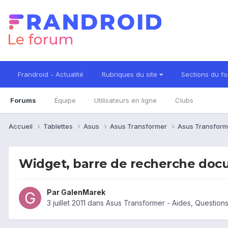
Frandroid - Actualité
Rubriques du site
Sections du f
Forums
Équipe
Utilisateurs en ligne
Clubs
Accueil
Tablettes
Asus
Asus Transformer
Asus Transform
Widget, barre de recherche do
Par
GalenMarek
3 juillet 2011
dans
Asus Transformer - Aides, Questio