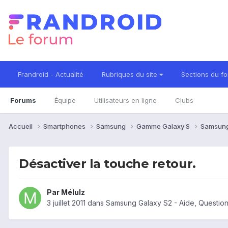
Frandroid - Actualité
Rubriques du site
Sections du f
Forums
Équipe
Utilisateurs en ligne
Clubs
Accueil
Smartphones
Samsung
Gamme Galaxy S
Samsung
Désactiver la touche retour.
Par
Mélulz
3 juillet 2011
dans
Samsung Galaxy S2 - Aide, Questio