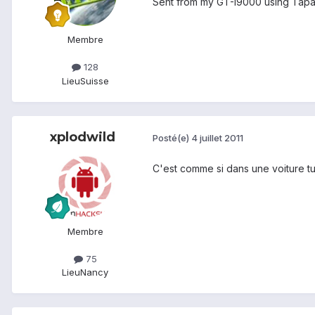
Sent from my GT-I9000 using Tapa
Membre
128
Lieu
Suisse
xplodwild
Posté(e)
4 juillet 2011
C'est comme si dans une voiture tu
Membre
75
Lieu
Nancy