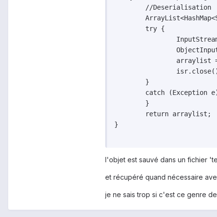
	//Deserialisation	

	ArrayList<HashMap<String, String>> arraylist=new ArrayList<HashMap<String, String>>();

	try {

		InputStream fIn = openFileInput(fichier);

		ObjectInputStream isr = new ObjectInputStream(fIn);             

		arraylist = (ArrayList<HashMap<String, String>>)isr.readObject();

		isr.close(); fIn.close();

	} 

	catch (Exception e) {       

	} 

	return arraylist;

}

l'objet est sauvé dans un fichier 't
et récupéré quand nécessaire avec
je ne sais trop si c'est ce genre 