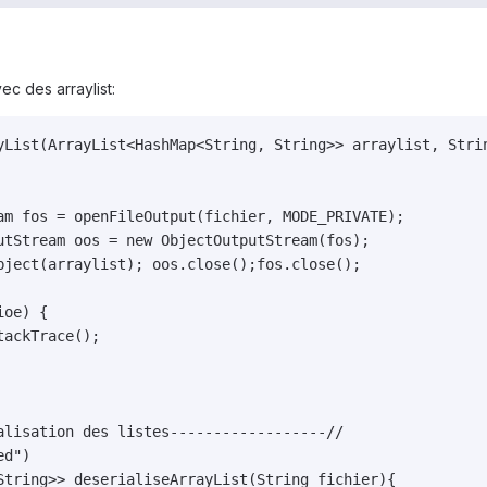
ec des arraylist:
List(ArrayList<HashMap<String, String>> arraylist, String
alisation des listes------------------//

d")

String>> deserialiseArrayList(String fichier){
