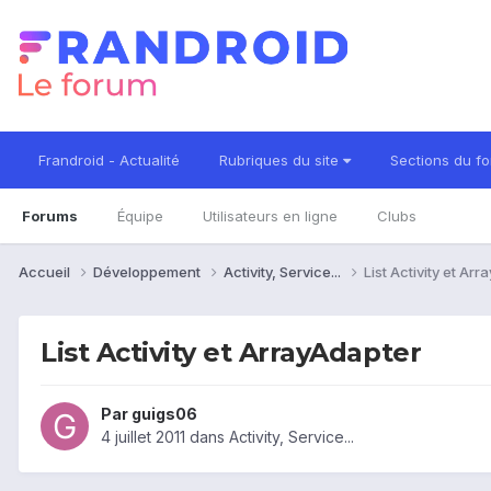
Frandroid - Actualité
Rubriques du site
Sections du f
Forums
Équipe
Utilisateurs en ligne
Clubs
Accueil
Développement
Activity, Service...
List Activity et Ar
List Activity et ArrayAdapter
Par
guigs06
4 juillet 2011
dans
Activity, Service...