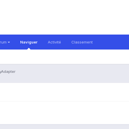
orum
Naviguer
Activité
Classement
rayAdapter