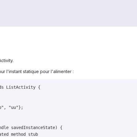
ctivity.
r l'instant statique pour l'alimenter :
s ListActivity {

", "uu"};

dle savedInstanceState) {
