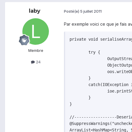
laby
Posté(e)
5 juillet 2011
Par exemple voici ce que je fais av
private void serialiseArray
Membre
	try {

		OutputStream fos = openFileOutput(fichier, MODE_PRIVATE);

24
		ObjectOutputStream oos = new ObjectOutputStream(fos);	            	

		oos.writeObject(arraylist); oos.close();fos.close();	            	

	}

	catch(IOException ioe) {

		ioe.printStackTrace();

	}	         

}

//------------------Deseri
@SuppressWarnings("unchecke
ArrayList<HashMap<String, 