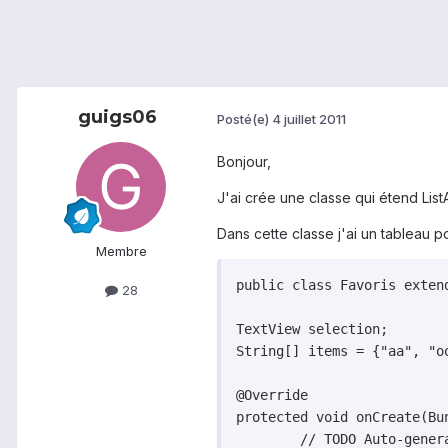
guigs06
Posté(e)
4 juillet 2011
Bonjour,
J'ai crée une classe qui étend ListA
Dans cette classe j'ai un tableau pou
Membre
public class Favoris extend
28
TextView selection;

String[] items = {"aa", "oo
@Override

protected void onCreate(Bun
	// TODO Auto-generated method stub
