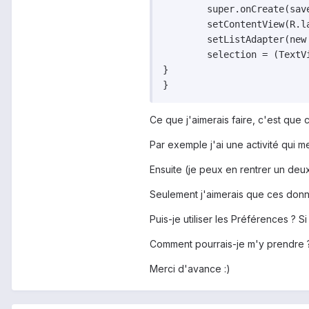
	super.onCreate(savedInstanceState);

	setContentView(R.layout.layoutfavoris);

	setListAdapter(new ArrayAdapter<String>(this, android.R.layout.simple_list_item_1, items));

	selection = (TextView)findViewById(R.id.selection);

}

Ce que j'aimerais faire, c'est que 
Par exemple j'ai une activité qui m
Ensuite (je peux en rentrer un deuxi
Seulement j'aimerais que ces donné
Puis-je utiliser les Préférences ? S
Comment pourrais-je m'y prendre ? (j
Merci d'avance :)