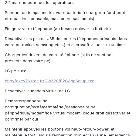
2.2 marche pour tout les opérateurs
Pendant ce temps, mettez votre batterie à charger a fond(peut
etre pas indispensable, mais on ne sait jamais)
Eteignez votre téléphone (au besoin enlever la batterie)
Désactiver les pilotes USB des autres téléphones présents dans
votre pc (nokia, samsung etc…) et microsoft visual ++ run time
Charger les drivers de votre téléphone (si ils ne sont pas
présents dans votre pc)
LG pc suite
http://azev76.free.fr/GW620/B2CAppSetup.exe
Désactiver le modem virtuel de LG
Démarrer/panneau de
configuration/système/matériel/gestionnaire de
périphérique/modem/lge Virtual modem, clique droit désactiver et
confirmer par oui
Maintenir appuyés les boutons vol haut+retour+power, et
maintenir le tout jusqu'à l’apparition d’un ecran jaune (emergency