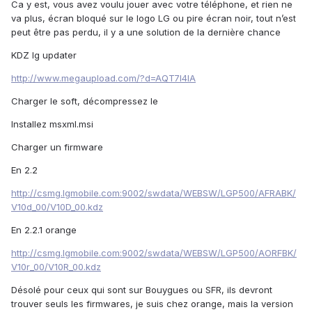
Ca y est, vous avez voulu jouer avec votre téléphone, et rien ne
va plus, écran bloqué sur le logo LG ou pire écran noir, tout n’est
peut être pas perdu, il y a une solution de la dernière chance
KDZ lg updater
http://www.megaupload.com/?d=AQT7I4IA
Charger le soft, décompressez le
Installez msxml.msi
Charger un firmware
En 2.2
http://csmg.lgmobile.com:9002/swdata/WEBSW/LGP500/AFRABK/
V10d_00/V10D_00.kdz
En 2.2.1 orange
http://csmg.lgmobile.com:9002/swdata/WEBSW/LGP500/AORFBK/
V10r_00/V10R_00.kdz
Désolé pour ceux qui sont sur Bouygues ou SFR, ils devront
trouver seuls les firmwares, je suis chez orange, mais la version