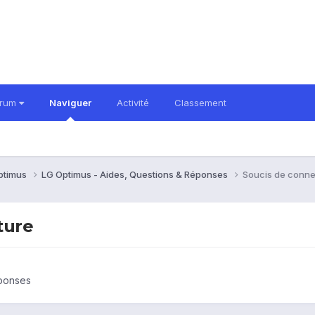
orum
Naviguer
Activité
Classement
ptimus
LG Optimus - Aides, Questions & Réponses
Soucis de conne
ture
éponses