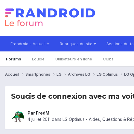
Frandroid - Actualité
Rubriques du site
Sections du f
Forums
Équipe
Utilisateurs en ligne
Clubs
Accueil
Smartphones
LG
Archives LG
LG Optimus
LG O
Soucis de connexion avec ma voi
Par
FredM
4 juillet 2011
dans
LG Optimus - Aides, Questions & R