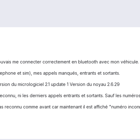
ais me connecter correctement en bluetooth avec mon véhicule. La v
lephone et sim), mes appels manqués, entrants et sortants.
ersion du micrologiciel 2.1 update 1 Version du noyau 2.6.29
econnu, ni les derniers appels entrants et sortants. Sauf les numéro
 pas reconnu comme avant car maintenant il est affiché "numéro incon