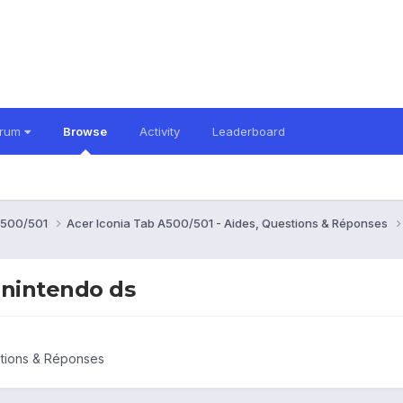
orum
Browse
Activity
Leaderboard
 A500/501
Acer Iconia Tab A500/501 - Aides, Questions & Réponses
a nintendo ds
stions & Réponses