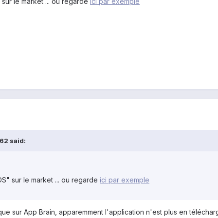
sur le market ... ou regarde
ici par exemple
62 said:
S" sur le market ... ou regarde
ici par exemple
e sur App Brain, apparemment l'application n'est plus en téléchar