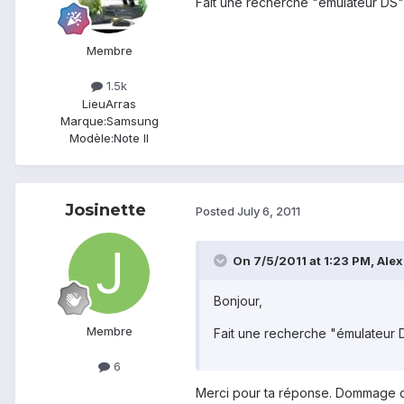
Fait une recherche "émulateur DS" 
Membre
1.5k
Lieu
Arras
Marque:
Samsung
Modèle:
Note II
Josinette
Posted
July 6, 2011
On 7/5/2011 at 1:23 PM, Alex
Bonjour,
Membre
Fait une recherche "émulateur D
6
Merci pour ta réponse. Dommage qu