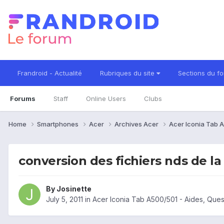
Frandroid - Actualité
Rubriques du site
Sections du f
Forums
Staff
Online Users
Clubs
Home
Smartphones
Acer
Archives Acer
Acer Iconia Tab
conversion des fichiers nds de l
By
Josinette
July 5, 2011
in
Acer Iconia Tab A500/501 - Aides, Que