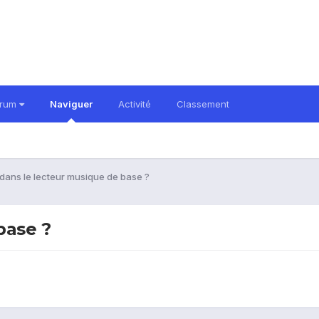
orum
Naviguer
Activité
Classement
dans le lecteur musique de base ?
base ?