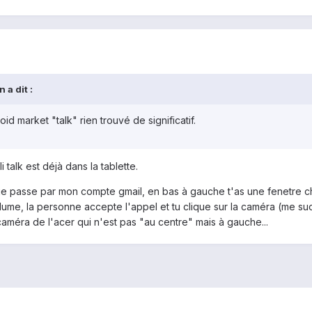
 a dit :
id market "talk" rien trouvé de significatif.
 talk est déjà dans la tablette.
 je passe par mon compte gmail, en bas à gauche t'as une fenetre chat
lume, la personne accepte l'appel et tu clique sur la caméra (me suo
 caméra de l'acer qui n'est pas "au centre" mais à gauche...