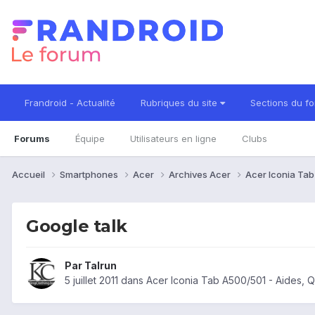
Frandroid - Actualité
Rubriques du site
Sections du f
Forums
Équipe
Utilisateurs en ligne
Clubs
Accueil
Smartphones
Acer
Archives Acer
Acer Iconia Ta
Google talk
Par
Talrun
5 juillet 2011
dans
Acer Iconia Tab A500/501 - Aides, 