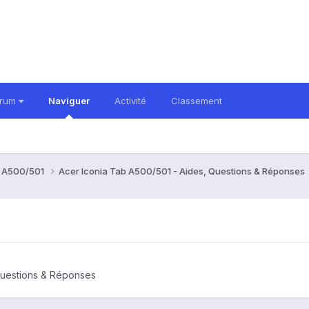
orum
Naviguer
Activité
Classement
b A500/501
Acer Iconia Tab A500/501 - Aides, Questions & Réponses
Questions & Réponses