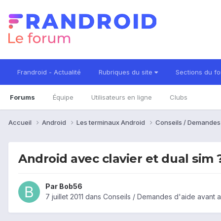
Frandroid - Actualité
Rubriques du site
Sections du f
Forums
Équipe
Utilisateurs en ligne
Clubs
Accueil
Android
Les terminaux Android
Conseils / Demandes
Android avec clavier et dual sim 
Par
Bob56
7 juillet 2011
dans
Conseils / Demandes d'aide avant a