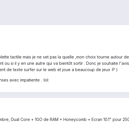
lette tactile mais je ne set pas la quelle ,mon choix tourne autour d
t ou si il y en une autre qui va bientôt sortir . Donc je souhaite l'avi
ment de texte surfer sur le web et joue a beaucoup de jeux :P )
ses avec impatiente . :lol:
mbre, Dual Core + 1GO de RAM + Honeycomb + Ecran 10.1" pour 25