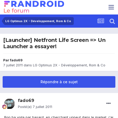
LG Optimus 2X - Développement, Rom & Co
[Launcher] Netfront Life Screen => Un
Launcher a essayer!
Par
fado69
7 juillet 2011
dans
LG Optimus 2X - Développement, Rom & Co
Répondre à ce sujet
fado69
Posté(e)
7 juillet 2011
Bon ba voila par hasard, en cherchant unpeut dans le market, j'ai