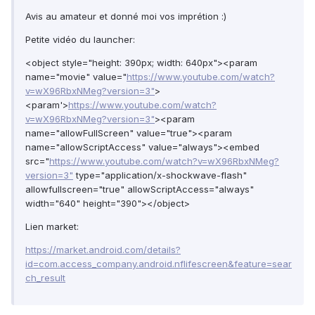
Avis au amateur et donné moi vos imprétion :)
Petite vidéo du launcher:
<object style="height: 390px; width: 640px"><param
name="movie" value="
https://www.youtube.com/watch?
v=wX96RbxNMeg?version=3"
>
<param'>
https://www.youtube.com/watch?
v=wX96RbxNMeg?version=3"
><param
name="allowFullScreen" value="true"><param
name="allowScriptAccess" value="always"><embed
src="
https://www.youtube.com/watch?v=wX96RbxNMeg?
version=3"
type="application/x-shockwave-flash"
allowfullscreen="true" allowScriptAccess="always"
width="640" height="390"></object>
Lien market:
https://market.android.com/details?
id=com.access_company.android.nflifescreen&feature=sear
ch_result