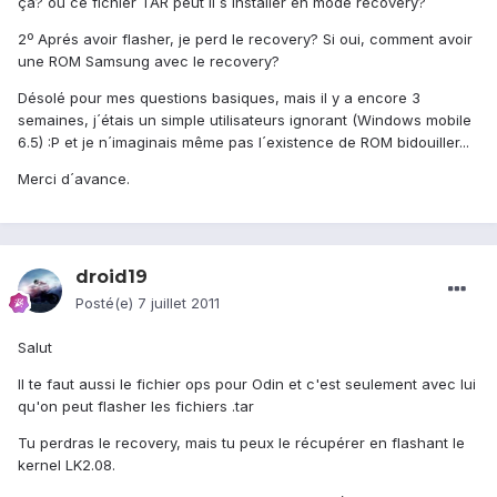
ça? ou ce fichier TAR peut il s´installer en mode recovery?
2º Aprés avoir flasher, je perd le recovery? Si oui, comment avoir
une ROM Samsung avec le recovery?
Désolé pour mes questions basiques, mais il y a encore 3
semaines, j´étais un simple utilisateurs ignorant (Windows mobile
6.5) :P et je n´imaginais même pas l´existence de ROM bidouiller...
Merci d´avance.
droid19
Posté(e)
7 juillet 2011
Salut
Il te faut aussi le fichier ops pour Odin et c'est seulement avec lui
qu'on peut flasher les fichiers .tar
Tu perdras le recovery, mais tu peux le récupérer en flashant le
kernel LK2.08.