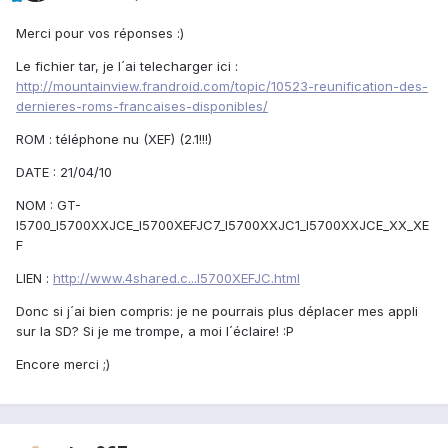
Merci pour vos réponses :)
Le fichier tar, je l´ai telecharger ici :
http://mountainview.frandroid.com/topic/10523-reunification-des-
dernieres-roms-francaises-disponibles/
ROM : téléphone nu (XEF) (2.1!!!)
DATE : 21/04/10
NOM : GT-
I5700_I5700XXJCE_I5700XEFJC7_I5700XXJC1_I5700XXJCE_XX_XE
F
LIEN :
http://www.4shared.c...I5700XEFJC.html
Donc si j´ai bien compris: je ne pourrais plus déplacer mes appli
sur la SD? Si je me trompe, a moi l´éclaire! :P
Encore merci ;)