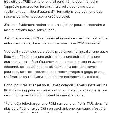
très utile et TRÈS complet et d´ailleurs même pour moi qui n
´apprécie pas trop les forums, mais voila que je me perd
facilement au milieu d´autant d´informations et c´est l´une des
raisons qui m´on pousser a créé ce sujet.
J´ai bien évidement rechercher un sujet qui pourrait répondre a
mes questions mais sans sucés.
J´ai un spica depuis 3 semaines et quand ce spécimen est arriver
entre mes mains, il était déjà rooter avec une ROM Samdroid.
Vue qu´il y avait plusieurs petits problèmes, j´ai installer une autre
Rom modifiée et puis une autre et puis une autre et puis une
autre etc... soit c´était l´autonomie de la batterie, soit la 3G qui
déconné, sois la SD que j´ai dû formater 3 fois sans savoir
pourquoi, soit des freezes et des redémarrages a gogo, je veux
redémarrer en recovery: il redémarre normalement, etc etc...
Donc, pour résumer (et vous l´avez compris) je veux installer une
ROM Samsung pour au moins sentir la différence et savoir si tous
ces inconvénients (bug...) valent vraiment la peine.
1º J´ai déja télécharger une ROM samsung en fichir TAR, donc j´ai
plus qu a flasher avec Odin en cochant: one package, c´est bien