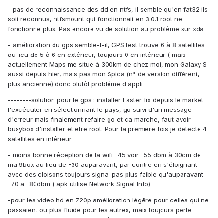
- pas de reconnaissance des dd en ntfs, il semble qu'en fat32 ils
soit reconnus, ntfsmount qui fonctionnait en 3.0.1 root ne
fonctionne plus. Pas encore vu de solution au problème sur xda
- amélioration du gps semble-t-il, GPSTest trouve 6 à 8 satellites
au lieu de 5 à 6 en extérieur, toujours 0 en intérieur ( mais
actuellement Maps me situe à 300km de chez moi, mon Galaxy S
aussi depuis hier, mais pas mon Spica (n° de version différent,
plus ancienne) donc plutôt probléme d'appli
--------solution pour le gps : installer Faster fix depuis le market
l'excécuter en sélectionnant le pays, go suivi d'un message
d'erreur mais finalement refaire go et ça marche, faut avoir
busybox d'installer et être root. Pour la première fois je détecte 4
satellites en intérieur
- moins bonne réception de la wifi -45 voir -55 dbm à 30cm de
ma 9box au lieu de -30 auparavant, par contre en s'éloignant
avec des cloisons toujours signal pas plus faible qu'auparavant
-70 à -80dbm ( apk utilisé Network Signal Info)
-pour les video hd en 720p amélioration légēre pour celles qui ne
passaient ou plus fluide pour les autres, mais toujours perte