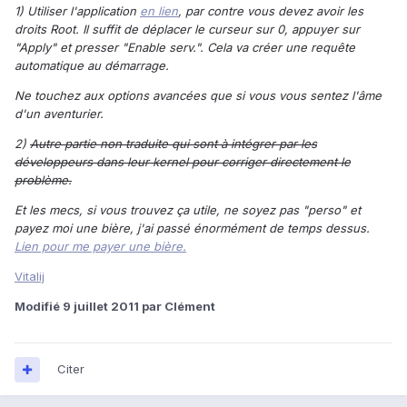
1) Utiliser l'application
en lien
, par contre vous devez avoir les
droits Root. Il suffit de déplacer le curseur sur 0, appuyer sur
"Apply" et presser "Enable serv.". Cela va créer une requête
automatique au démarrage.
Ne touchez aux options avancées que si vous vous sentez l'âme
d'un aventurier.
2)
Autre partie non traduite qui sont à intégrer par les
développeurs dans leur kernel pour corriger directement le
problème.
Et les mecs, si vous trouvez ça utile, ne soyez pas "perso" et
payez moi une bière, j'ai passé énormément de temps dessus.
Lien pour me payer une bière.
Vitalij
Modifié
9 juillet 2011
par Clément
Citer