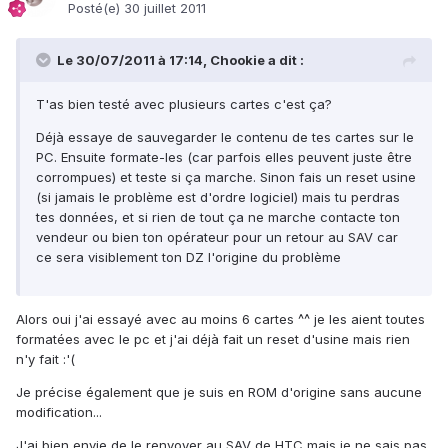
Posté(e)
30 juillet 2011
Le 30/07/2011 à 17:14, Chookie a dit :
T'as bien testé avec plusieurs cartes c'est ça?
Déjà essaye de sauvegarder le contenu de tes cartes sur le
PC. Ensuite formate-les (car parfois elles peuvent juste être
corrompues) et teste si ça marche. Sinon fais un reset usine
(si jamais le problème est d'ordre logiciel) mais tu perdras
tes données, et si rien de tout ça ne marche contacte ton
vendeur ou bien ton opérateur pour un retour au SAV car
ce sera visiblement ton DZ l'origine du problème
Alors oui j'ai essayé avec au moins 6 cartes ^^ je les aient toutes
formatées avec le pc et j'ai déjà fait un reset d'usine mais rien
n'y fait :'(
Je précise également que je suis en ROM d'origine sans aucune
modification...
J'ai bien envie de le renvoyer au SAV de HTC mais je ne sais pas