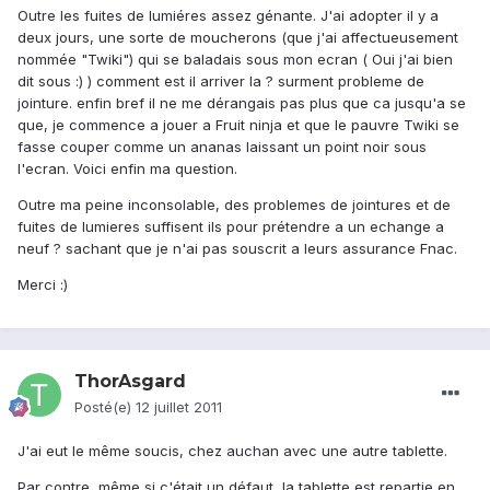
Outre les fuites de lumiéres assez génante. J'ai adopter il y a
deux jours, une sorte de moucherons (que j'ai affectueusement
nommée "Twiki") qui se baladais sous mon ecran ( Oui j'ai bien
dit sous :) ) comment est il arriver la ? surment probleme de
jointure. enfin bref il ne me dérangais pas plus que ca jusqu'a se
que, je commence a jouer a Fruit ninja et que le pauvre Twiki se
fasse couper comme un ananas laissant un point noir sous
l'ecran. Voici enfin ma question.
Outre ma peine inconsolable, des problemes de jointures et de
fuites de lumieres suffisent ils pour prétendre a un echange a
neuf ? sachant que je n'ai pas souscrit a leurs assurance Fnac.
Merci :)
ThorAsgard
Posté(e)
12 juillet 2011
J'ai eut le même soucis, chez auchan avec une autre tablette.
Par contre, même si c'était un défaut, la tablette est repartie en