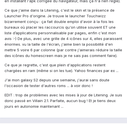
en installant l'apk corrigée du navigateur, mais ça n'a rien réglé).
Ce que j'aime dans la Litening, c'est le skin et la présence de
Launcher Pro d'origine. Je trouve le launcher Touchwizz
bizarrement conçu : ça fait double emploi d'avoir à la fois les
bureaux où placer les raccourcis qu'on utilise souvent ET une
liste d’applications personnalisable par pages, enfin c'est mon
avis :-) De plus, avec une grille de 4 icônes sur 4, elles paraissent
énormes. vu la taille de l'écran, j'aime bien la possibilité d'en
mettre 5 voire 6 par colonne (par contre j'aimerais réduire la taille
des icônes du homescreen mais je ne sais pas comment faire).
Ce que je regrette, c'est que plein d'applications restent
chargées en ram (même si on les tue). Yahoo finances par ex ...
J'ai mon galaxy S2 depuis une semaine, j'aurai sans doute
l'occasion de tester d'autres roms ... à voir donc !
EDIT : trop de problèmes avec les mises à jour de Litening. Je suis
donc passé en Villain 2.1. Parfaite, aucun bug ! Et je tiens deux
jours en autonomie maintenant ...