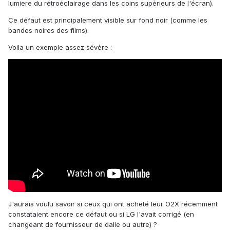
lumiere du rétroéclairage dans les coins supérieurs de l'écran).
Ce défaut est principalement visible sur fond noir (comme les
bandes noires des films).
Voila un exemple assez sévère :
J'aurais voulu savoir si ceux qui ont acheté leur O2X récemment
constataient encore ce défaut ou si LG l'avait corrigé (en
changeant de fournisseur de dalle ou autre) ?