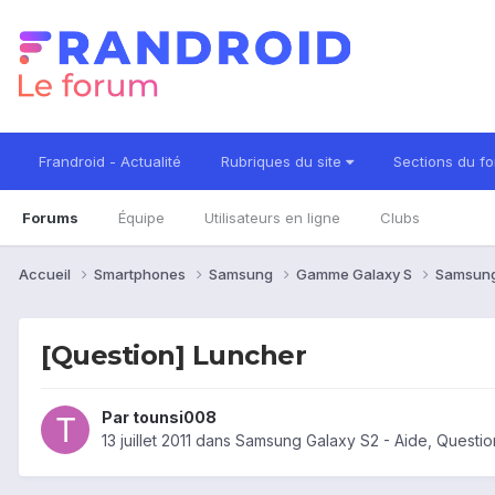
Frandroid - Actualité
Rubriques du site
Sections du f
Forums
Équipe
Utilisateurs en ligne
Clubs
Accueil
Smartphones
Samsung
Gamme Galaxy S
Samsung
[Question] Luncher
Par
tounsi008
13 juillet 2011
dans
Samsung Galaxy S2 - Aide, Questi